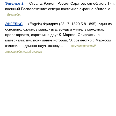
Энгельс-2
— Страна: Регион: Россия Саратовская область Тип:
военный Расположение: северо восточная окраина г.Энгельс …
Википедия
ЭНГЕЛЬС
— (Engels) Фридрих (28. l7. 1820 5.8.1895), один из
основоположников марксизма, вождь и учитель междунар.
пролетариата, соратник и друг К. Маркса. Опираясь на
материалистич. понимание истории, Э. совместно с Марксом
заложил подлинно науч. основу… …
Демографический
энциклопедический словарь