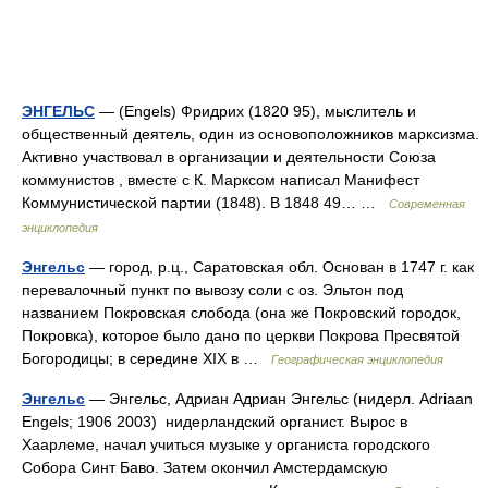
ЭНГЕЛЬС
— (Engels) Фридрих (1820 95), мыслитель и
общественный деятель, один из основоположников марксизма.
Активно участвовал в организации и деятельности Союза
коммунистов , вместе с К. Марксом написал Манифест
Коммунистической партии (1848). В 1848 49… …
Современная
энциклопедия
Энгельс
— город, р.ц., Саратовская обл. Основан в 1747 г. как
перевалочный пункт по вывозу соли с оз. Эльтон под
названием Покровская слобода (она же Покровский городок,
Покровка), которое было дано по церкви Покрова Пресвятой
Богородицы; в середине XIX в …
Географическая энциклопедия
Энгельс
— Энгельс, Адриан Адриан Энгельс (нидерл. Adriaan
Engels; 1906 2003) нидерландский органист. Вырос в
Хаарлеме, начал учиться музыке у органиста городского
Собора Синт Баво. Затем окончил Амстердамскую