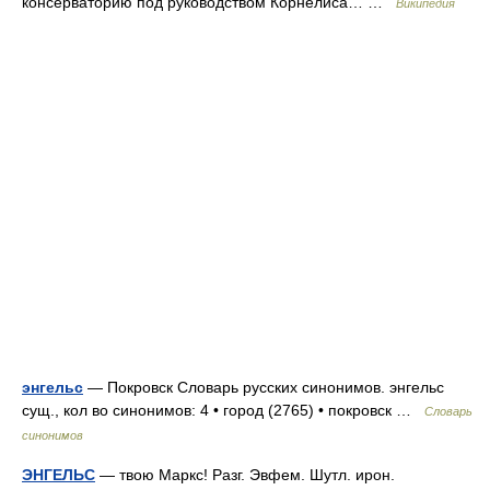
консерваторию под руководством Корнелиса… …
Википедия
энгельс
— Покровск Словарь русских синонимов. энгельс
сущ., кол во синонимов: 4 • город (2765) • покровск …
Словарь
синонимов
ЭНГЕЛЬС
— твою Маркс! Разг. Эвфем. Шутл. ирон.