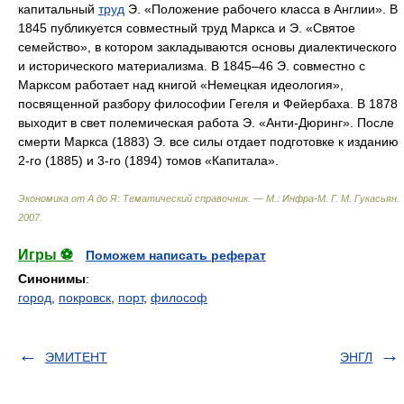
капитальный
труд
Э. «Положение рабочего класса в Англии». В
1845 публикуется совместный труд Маркса и Э. «Святое
семейство», в котором закладываются основы диалектического
и исторического материализма. В 1845–46 Э. совместно с
Марксом работает над книгой «Немецкая идеология»,
посвященной разбору философии Гегеля и Фейербаха. В 1878
выходит в свет полемическая работа Э. «Анти-Дюринг». После
смерти Маркса (1883) Э. все силы отдает подготовке к изданию
2-го (1885) и 3-го (1894) томов «Капитала».
Экономика от А до Я: Тематический справочник. — М.: Инфра-М
.
Г. М. Гукасьян
.
2007
.
Игры ⚽
Поможем написать реферат
Синонимы
:
город
,
покровск
,
порт
,
философ
ЭМИТЕНТ
ЭНГЛ